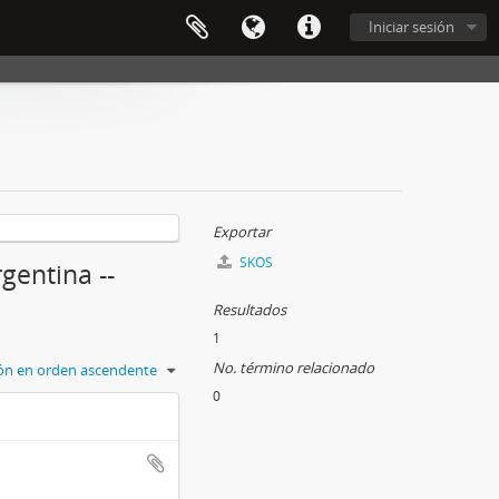
Iniciar sesión
Exportar
SKOS
rgentina --
Resultados
1
No. término relacionado
ción en orden ascendente
0