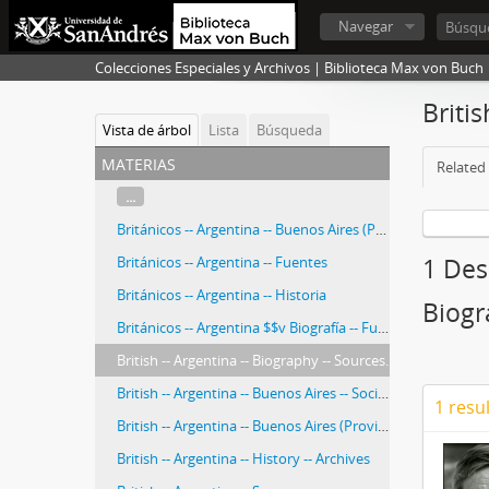
Navegar
Colecciones Especiales y Archivos | Biblioteca Max von Buch
Britis
Vista de árbol
Lista
Búsqueda
materias
Related 
...
Británicos -- Argentina -- Buenos Aires (Provincia) -- Sociedades, etc.
Británicos -- Argentina -- Fuentes
1 Desc
Británicos -- Argentina -- Historia
Biogr
Británicos -- Argentina $$v Biografía -- Fuentes.
British -- Argentina -- Biography -- Sources.
British -- Argentina -- Buenos Aires -- Societies, etc.
1 resu
British -- Argentina -- Buenos Aires (Province) -- Societies, etc.
British -- Argentina -- History -- Archives