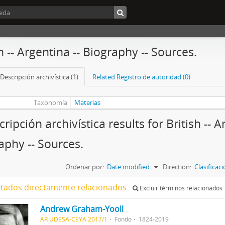
h -- Argentina -- Biography -- Sources.
Descripción archivística (1)
Related Registro de autoridad (0)
Taxonomía
Materias
ripción archivística results for British -- A
aphy -- Sources.
Ordenar por:
Date modified
Direction:
Clasifica
ltados directamente relacionados
Excluir términos relacionados
Andrew Graham-Yooll
AR UDESA-CEYA 2017/1
Fondo
1824-2019