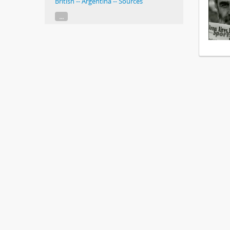
British -- Argentina -- Sources
...