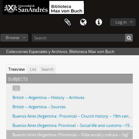
Log in
Browse
Colecciones Especiales y Archivos. Biblioteca Max von Buch
Treeview
List
Search
subjects
...
British -- Argentina -- History -- Archives
British -- Argentina -- Sources
Buenos Aires (Argentina : Province) -- Church history -- 19th century
Buenos Aires (Argentina: Province) -- Social life and customs --19th century -- Photographs.
Buenos Aires (Argentina: Provincia) -- VIda social y cultura -- Siglo XIX -- Fotografías.