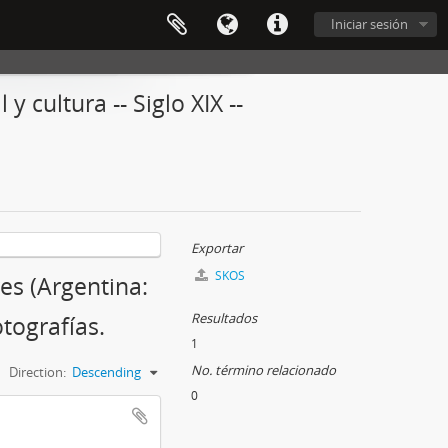
Iniciar sesión
y cultura -- Siglo XIX --
Exportar
SKOS
res (Argentina:
Resultados
otografías.
1
No. término relacionado
Direction:
Descending
0