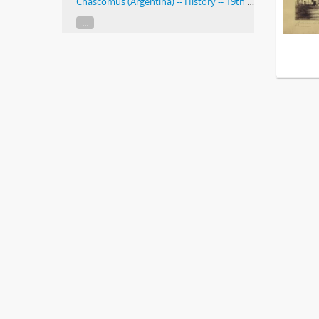
Chascomús (Argentina) -- History -- 19th century -- Photographs.
...