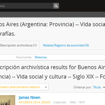
 Aires (Argentina: Provincia) -- VIda social 
rafías.
Descripción archivística (1)
Related Registro de autoridad (0)
Taxonomía
Materias
cripción archivística results for Buenos Ai
cia) -- VIda social y cultura -- Siglo XIX -- F
Sólo resultados directamente relacionados
Ordenar por:
Título
James Niven
AR UDESA-CEYA 2003/9
Colección
1863 - 1875