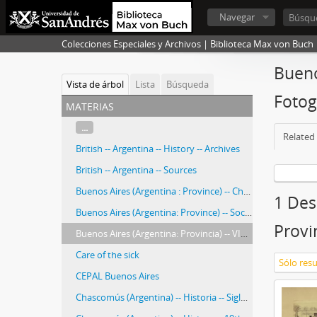
Navegar
Colecciones Especiales y Archivos | Biblioteca Max von Buch
Buenos
Vista de árbol
Lista
Búsqueda
Fotog
materias
...
Related 
British -- Argentina -- History -- Archives
British -- Argentina -- Sources
Buenos Aires (Argentina : Province) -- Church history -- 19th century
1 Des
Buenos Aires (Argentina: Province) -- Social life and customs --19th century -- Photographs.
Provin
Buenos Aires (Argentina: Provincia) -- VIda social y cultura -- Siglo XIX -- Fotografías.
Care of the sick
CEPAL Buenos Aires
Chascomús (Argentina) -- Historia -- Siglo XIX -- Fotografías.