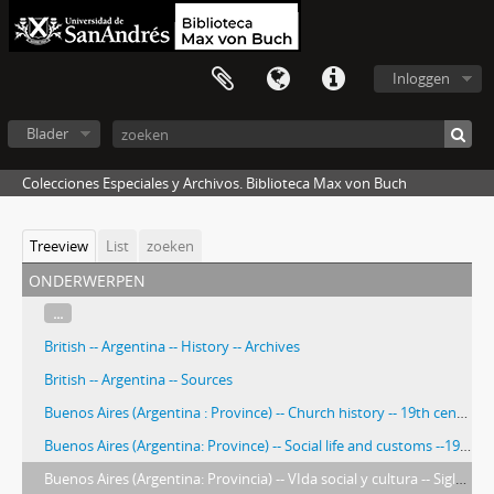
Inloggen
Blader
Colecciones Especiales y Archivos. Biblioteca Max von Buch
Treeview
List
zoeken
onderwerpen
...
British -- Argentina -- History -- Archives
British -- Argentina -- Sources
Buenos Aires (Argentina : Province) -- Church history -- 19th century
Buenos Aires (Argentina: Province) -- Social life and customs --19th century -- Photographs.
Buenos Aires (Argentina: Provincia) -- VIda social y cultura -- Siglo XIX -- Fotografías.