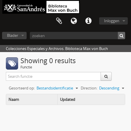
Inloggen
Blader
Colecciones Especiales y Archivos. Biblioteca Max von Buch
Showing 0 results
Functie
Gesorteerd op:
Bestandsidentificatie
Direction:
Descending
Naam
Updated