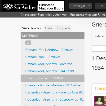
Navegar
Colecciones Especiales y Archivos | Biblioteca Max von Buch
Grier
Vista de árbol
Lista
Búsqueda
materias
Related 
...
Graham - Yooll, Andrew -- Archives.
Graham- Yooll -- Archives.
1 Desc
Graham-Yooll, Andrew -- Archivos.
1934
Graham-Yooll, Andrew, 1944 - 2019
Grierson, Cecilia, 1859-1934
Guerra de las Islas Malvinas, 1982 -- Fuentes.
1 resu
Haciendas -- Argentina -- Buenos Aires (Provincia) -- Fotografías.
Haciendas -- Argentina-- Buenos Aires ( Province) -- Photographs.