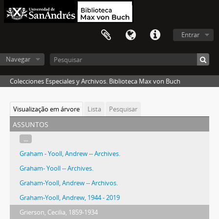
Entrar
Navegar
Colecciones Especiales y Archivos. Biblioteca Max von Buch
Visualização em árvore
Lista
Pesquisar
assuntos
...
Graham - Yooll, Andrew -- Archives.
Graham- Yooll -- Archives.
Graham-Yooll, Andrew -- Archivos.
Graham-Yooll, Andrew, 1944 - 2019
Grierson, Cecilia, 1859-1934