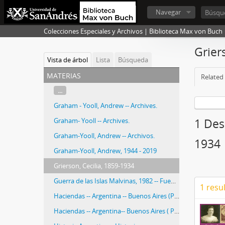
Navegar
Colecciones Especiales y Archivos | Biblioteca Max von Buch
Grier
Vista de árbol
Lista
Búsqueda
materias
Related 
...
Graham - Yooll, Andrew -- Archives.
Graham- Yooll -- Archives.
1 Desc
Graham-Yooll, Andrew -- Archivos.
1934
Graham-Yooll, Andrew, 1944 - 2019
Grierson, Cecilia, 1859-1934
Guerra de las Islas Malvinas, 1982 -- Fuentes.
1 resu
Haciendas -- Argentina -- Buenos Aires (Provincia) -- Fotografías.
Haciendas -- Argentina-- Buenos Aires ( Province) -- Photographs.