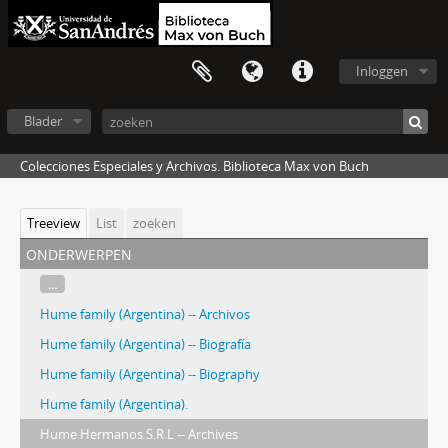
Inloggen
Blader
Colecciones Especiales y Archivos. Biblioteca Max von Buch
Treeview
List
zoeken
onderwerpen
...
Hume family (Argentina) -- Archivos
Hume family (Argentina) -- Biografía
Hume family (Argentina) -- Biography
Hume family (Argentina).
Hume Hermanos S.R.L -- Archives