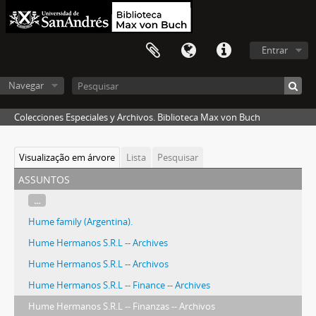
Entrar
Navegar
Colecciones Especiales y Archivos. Biblioteca Max von Buch
Visualização em árvore
Lista
Pesquisar
assuntos
...
Hume family (Argentina).
Hume Hermanos S.R.L -- Archives
Hume Hermanos S.R.L -- Archivos
Hume Hermanos S.R.L -- Finance -- Archives
Hume Hermanos S.R.L -- Finanzas -- Archivos