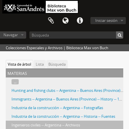
Iniciar sesión
Navegar
Colecciones Especiales y Archivos | Biblioteca Max von Buch
Vista de árbol
Lista
Búsqueda
materias
...
Hunting and fishing clubs -- Argentina -- Buenos Aires (Province) -- History.
Immigrants -- Argentina -- Buenos Aires (Province) -- History -- 19th century
Industria de la construcción -- Argentina -- Fotografías
Industria de la construcción -- Argentina -- Historia -- Fuentes
Ingenieros civiles -- Argentina -- Archivos