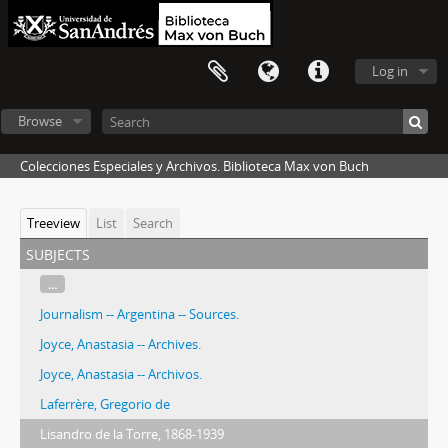
Log in
Browse
Colecciones Especiales y Archivos. Biblioteca Max von Buch
Treeview
List
Search
subjects
...
Journalism -- Argentina -- Sources.
Joyce, Anastasia -- Archives.
Joyce, Anastasia -- Archivos.
Laferrère, Gregorio de
Lisandro de la Torre, 1868-1939