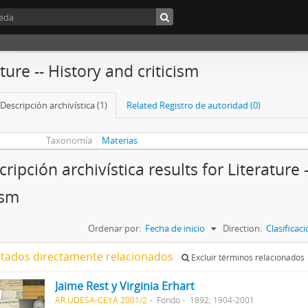
ture -- History and criticism
Descripción archivística (1)
Related Registro de autoridad (0)
Taxonomía
Materias
ripción archivística results for Literature 
ism
Ordenar por:
Fecha de inicio
Direction:
Clasifica
ltados directamente relacionados
Excluir términos relacionados
Jaime Rest y Virginia Erhart
AR UDESA-CEYA 2001/2
Fondo
1892; 1904-2001