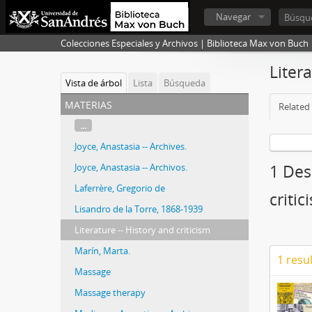
Navegar
Colecciones Especiales y Archivos | Biblioteca Max von Buch
Litera
Vista de árbol
Lista
Búsqueda
materias
Related 
...
Joyce, Anastasia -- Archives.
Joyce, Anastasia -- Archivos.
1 Desc
Laferrère, Gregorio de
critic
Lisandro de la Torre, 1868-1939
Literature -- History and criticism
Marín, Marta.
1 resu
Massage
Massage therapy