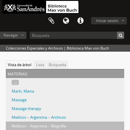
Iniciar sesión
Navegar
Colecciones Especiales y Archivos | Biblioteca Max von Buch
Vista de árbol
Lista
Búsqueda
materias
...
Marín, Marta.
Massage
Massage therapy
Medicos -- Argentina -- Archivos
Médicos -- Argentina -- Biografía