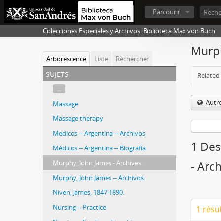
Parcourir
Colecciones Especiales y Archivos. Biblioteca Max von Buch
Murph
Arborescence
Liste
Rechercher
sujets
Related 
...
Autr
Massage
Massage therapy
Medicos -- Argentina -- Archivos
1 Des
Médicos -- Argentina -- Biografía
Murphy, John James - Archives.
- Arch
Murphy, John James -- Archivos.
Niven, James, 1847-1890.
Nursing -- Practice
1 résu