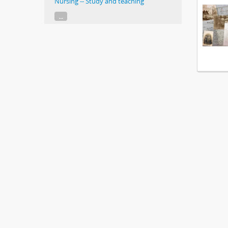
Nursing -- Study and teaching
...