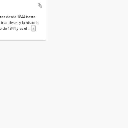
itas desde 1844 hasta
irlandeses y la historia
o de 1844 y es el
...
»