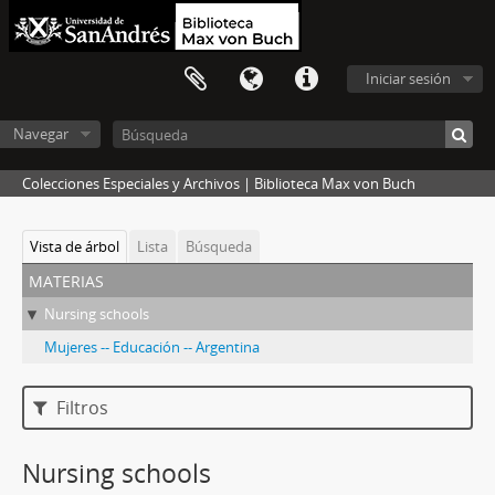
Iniciar sesión
Navegar
Colecciones Especiales y Archivos | Biblioteca Max von Buch
Vista de árbol
Lista
Búsqueda
materias
Nursing schools
Mujeres -- Educación -- Argentina
Filtros
Nursing schools