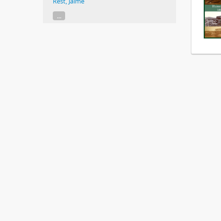
Rest, Jaime
...