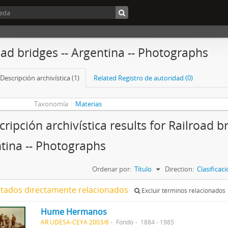
oad bridges -- Argentina -- Photographs
Descripción archivística (1)
Related Registro de autoridad (0)
Taxonomía
Materias
ripción archivística results for Railroad br
tina -- Photographs
Ordenar por:
Título
Direction:
Clasifica
ltados directamente relacionados
Excluir términos relacionados
Hume Hermanos
AR UDESA-CEYA 2003/6
Fondo
1884 - 1985