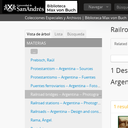
Navegar
Colecciones Especiales y Archivos | Biblioteca Max von Buch
Railr
Vista de árbol
Lista
Búsqueda
materias
Related 
...
Prebisch, Raúl
Protestantism -- Argentina -- Sources
1 Desc
Protestantismo -- Argentina -- Fuentes
Argen
Puentes ferroviarios -- Argentina -- Fotografías
Railroad bridges -- Argentina -- Photographs
Railroad stations -- Argentina -- Photographs
1 resu
Railroads -- Argentina -- Design and construction -- Photographs
Rama, Ángel.