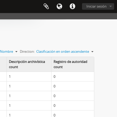
Iniciar sesión
Nombre
Direction:
Clasificación en orden ascendente
Descripción archivística
Registro de autoridad
count
count
1
0
1
0
1
0
1
0
1
0