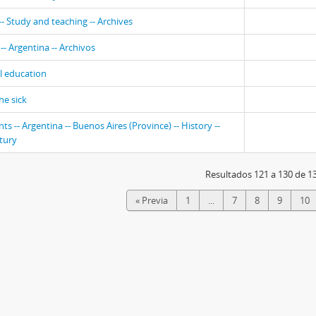
-- Study and teaching -- Archives
-- Argentina -- Archivos
l education
he sick
s -- Argentina -- Buenos Aires (Province) -- History --
tury
Resultados 121 a 130 de 1
« Previa
1
...
7
8
9
10