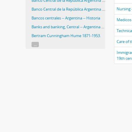
Banco Central de la República Argentina -- Historia
Nursing 
Banco Central de la República Argentina -- History
Bancos centrales -- Argentina -- Historia
Medicos 
Banks and banking, Central -- Argentina -- History
Technica
Bertram Cunningham Hume 1871-1953.
Care of t
...
Immigrant
19th cen