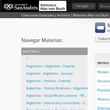
Navegar
Colecciones Especiales y Archivos | Biblioteca Max von Buch
M
Todos l
Navegar Materias:
materias
1
término 
Anglicanos -- Argentina -- Fuentes
Women --
Anglicans -- Argentina -- Sources
Argentina -- Historia -- Fuentes.
Universi
Argentina -- History Británicos -- Argentina
Physician
Argentina -- Social life and customs --19th century -- Sources.
Médicos -
Argentina -- Vida social y costumbres -- Siglo XIX -- Fuentes.
Enfermer