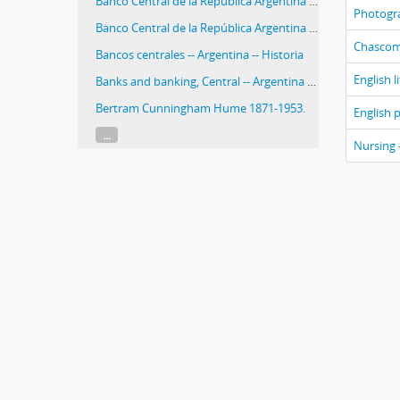
Banco Central de la República Argentina -- Historia
Photogr
Banco Central de la República Argentina -- History
Chascomús
Bancos centrales -- Argentina -- Historia
English l
Banks and banking, Central -- Argentina -- History
Bertram Cunningham Hume 1871-1953.
English p
...
Nursing 