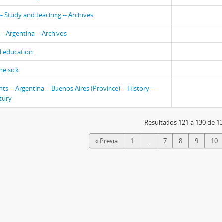
-- Study and teaching -- Archives
-- Argentina -- Archivos
l education
he sick
s -- Argentina -- Buenos Aires (Province) -- History --
tury
Resultados 121 a 130 de 1
« Previa
1
...
7
8
9
10