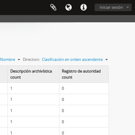
Iniciar sesión
Nombre
Direction:
Clasificación en orden ascendente
Descripción archivística
Registro de autoridad
count
count
1
0
1
0
1
0
1
0
1
0