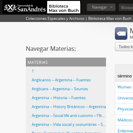
Navegar
Colecciones Especiales y Archivos | Biblioteca Max von Buch
M
Todos l
Navegar Materias:
materias
1
término 
Anglicanos -- Argentina -- Fuentes
Women --
Anglicans -- Argentina -- Sources
Argentina -- Historia -- Fuentes.
Universi
Argentina -- History Británicos -- Argentina
Physician
Argentina -- Social life and customs --19th century -- Sources.
Médicos -
Argentina -- Vida social y costumbres -- Siglo XIX -- Fuentes.
Enfermer