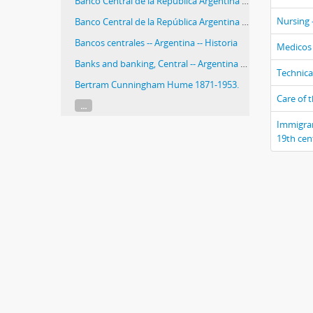
Banco Central de la República Argentina -- Historia
Nursing 
Banco Central de la República Argentina -- History
Bancos centrales -- Argentina -- Historia
Medicos 
Banks and banking, Central -- Argentina -- History
Technica
Bertram Cunningham Hume 1871-1953.
Care of t
...
Immigrant
19th cen