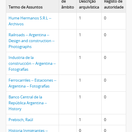
de
Descrição
Registo de
Termo de Assuntos
âmbito
arquivística
autoridade
Hume Hermanos S.R.L --
1
0
Archivos
Railroads -- Argentina --
1
0
Design and construction --
Photographs
Industria de la
1
0
construcción -- Argentina --
Fotografías
Ferrocarriles -- Estaciones --
1
0
Argentina -- Fotografías
Banco Central de la
1
0
República Argentina --
History
Prebisch, Raúl
1
0
Historia Inmigrantes --
0
0