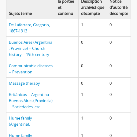
la portée
Description
Notice
et
archivistique
d'autorité
Sujets terme
contenu
décompte
décompte
De Laferrere, Gregorio,
1
0
1867-1913
Buenos Aires (Argentina
0
0
: Province) -- Church
history -- 19th century
Communicable diseases
0
0
-- Prevention
Massage therapy
0
0
Británicos -- Argentina --
1
0
Buenos Aires (Provincia)
-- Sociedades, etc
Hume family
1
0
(Argentina).
Hume family
1
0