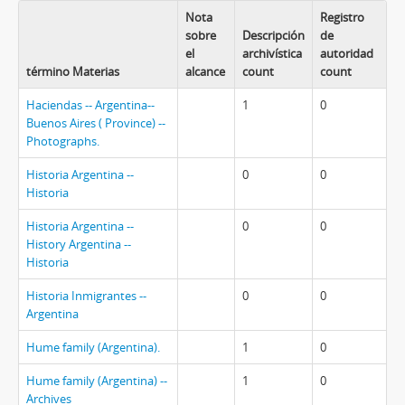
Nota
Registro
sobre
Descripción
de
el
archivística
autoridad
término Materias
alcance
count
count
Haciendas -- Argentina--
1
0
Buenos Aires ( Province) --
Photographs.
Historia Argentina --
0
0
Historia
Historia Argentina --
0
0
History Argentina --
Historia
Historia Inmigrantes --
0
0
Argentina
Hume family (Argentina).
1
0
Hume family (Argentina) --
1
0
Archives