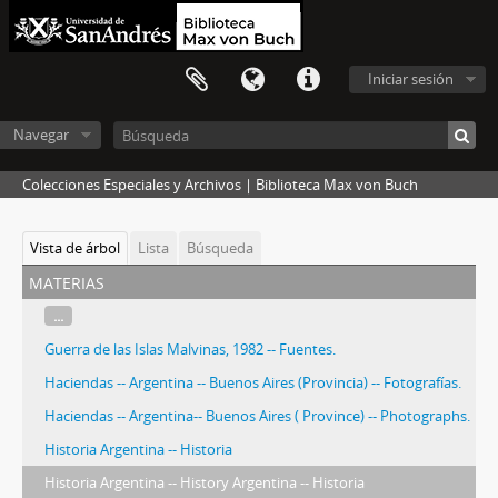
Iniciar sesión
Navegar
Colecciones Especiales y Archivos | Biblioteca Max von Buch
Vista de árbol
Lista
Búsqueda
materias
...
Guerra de las Islas Malvinas, 1982 -- Fuentes.
Haciendas -- Argentina -- Buenos Aires (Provincia) -- Fotografías.
Haciendas -- Argentina-- Buenos Aires ( Province) -- Photographs.
Historia Argentina -- Historia
Historia Argentina -- History Argentina -- Historia