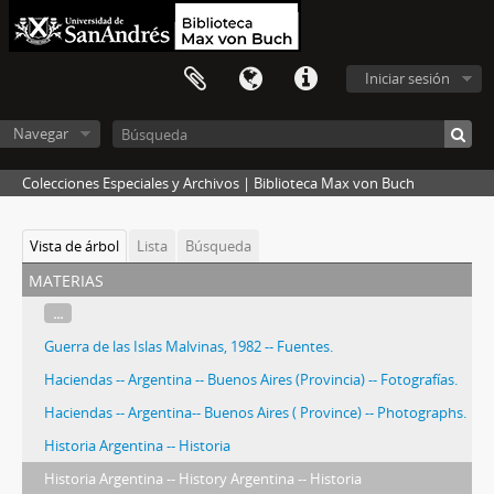
Iniciar sesión
Navegar
Colecciones Especiales y Archivos | Biblioteca Max von Buch
Vista de árbol
Lista
Búsqueda
materias
...
Guerra de las Islas Malvinas, 1982 -- Fuentes.
Haciendas -- Argentina -- Buenos Aires (Provincia) -- Fotografías.
Haciendas -- Argentina-- Buenos Aires ( Province) -- Photographs.
Historia Argentina -- Historia
Historia Argentina -- History Argentina -- Historia