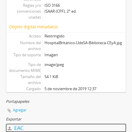
Reglas y/o
ISO 3166
convenciones
ISAAR (CPF), 2° ed.
usadas
Objeto digital metadatos
Acceso
Restringido
Nombre del
HospitalBritanico-UdeSA-Biblioteca-CEyA.jpg
archivo
Tipo de soporte
Imagen
Tipo de
image/jpeg
documento MIME
Tamaño del
54.1 KiB
archivo
Cargado
5 de noviembre de 2019 12:37
Portapapeles
Agregar
Exportar
EAC