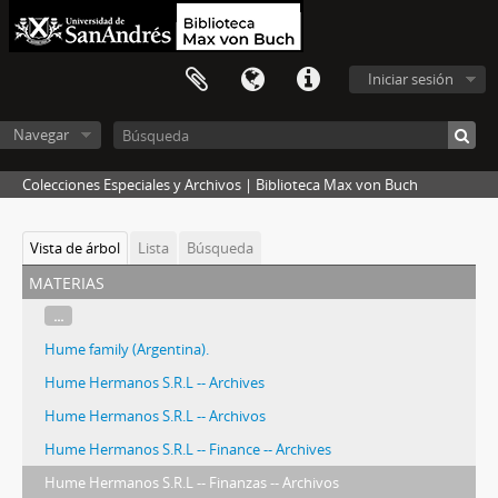
Iniciar sesión
Navegar
Colecciones Especiales y Archivos | Biblioteca Max von Buch
Vista de árbol
Lista
Búsqueda
materias
...
Hume family (Argentina).
Hume Hermanos S.R.L -- Archives
Hume Hermanos S.R.L -- Archivos
Hume Hermanos S.R.L -- Finance -- Archives
Hume Hermanos S.R.L -- Finanzas -- Archivos