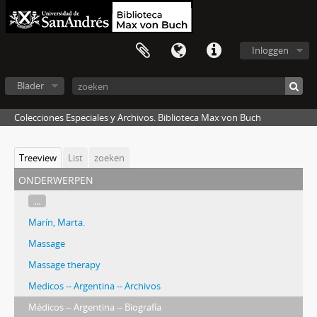
Inloggen
Blader
Colecciones Especiales y Archivos. Biblioteca Max von Buch
Treeview
List
zoeken
onderwerpen
...
Marín, Marta.
Massage
Massage therapy
Medicos -- Argentina -- Archivos
Médicos -- Argentina -- Biografía