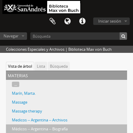
Iniciar sesión
Navegar
Colecciones Especiales y Archivos | Biblioteca Max von Buch
Vista de árbol
Lista
Búsqueda
materias
...
Marín, Marta.
Massage
Massage therapy
Medicos -- Argentina -- Archivos
Médicos -- Argentina -- Biografía