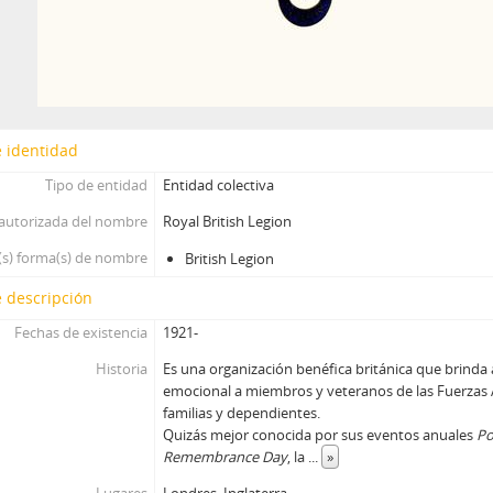
 identidad
Tipo de entidad
Entidad colectiva
autorizada del nombre
Royal British Legion
(s) forma(s) de nombre
British Legion
 descripción
Fechas de existencia
1921-
Historia
Es una organización benéfica británica que brinda 
emocional a miembros y veteranos de las Fuerzas 
familias y dependientes.
Quizás mejor conocida por sus eventos anuales
Po
Remembrance Day
, la
...
»