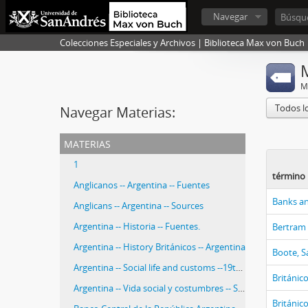
Navegar
Colecciones Especiales y Archivos | Biblioteca Max von Buch
M
Todos l
Navegar Materias:
materias
1
término 
Anglicanos -- Argentina -- Fuentes
Banks an
Anglicans -- Argentina -- Sources
Argentina -- Historia -- Fuentes.
Bertram
Argentina -- History Británicos -- Argentina
Boote, S
Argentina -- Social life and customs --19th century -- Sources.
Británico
Argentina -- Vida social y costumbres -- Siglo XIX -- Fuentes.
Británico