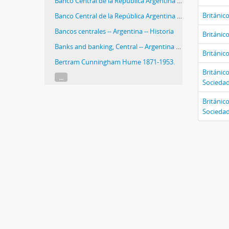
Banco Central de la República Argentina -- Historia
Británico
Banco Central de la República Argentina -- History
Bancos centrales -- Argentina -- Historia
Británico
Banks and banking, Central -- Argentina -- History
Británic
Bertram Cunningham Hume 1871-1953.
Británic
...
Sociedad
Británic
Sociedad