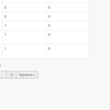
0
0
0
0
1
0
1
0
1
0
0
...
13
Siguiente »