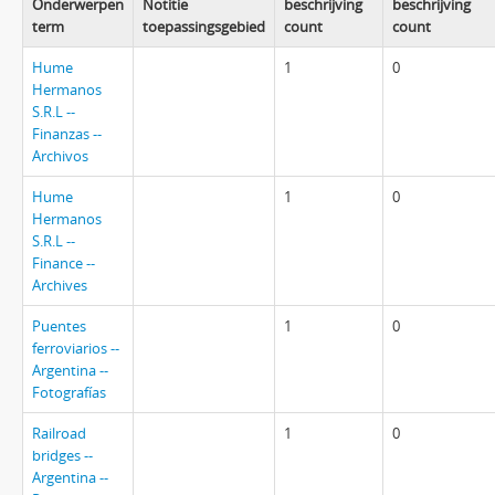
Onderwerpen
Notitie
beschrijving
beschrijving
term
toepassingsgebied
count
count
Hume
1
0
Hermanos
S.R.L --
Finanzas --
Archivos
Hume
1
0
Hermanos
S.R.L --
Finance --
Archives
Puentes
1
0
ferroviarios --
Argentina --
Fotografías
Railroad
1
0
bridges --
Argentina --