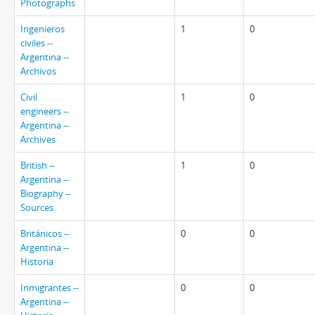
Photographs
Ingenieros
1
0
civiles --
Argentina --
Archivos
Civil
1
0
engineers --
Argentina --
Archives
British --
1
0
Argentina --
Biography --
Sources.
Británicos --
0
0
Argentina --
Historia
Inmigrantes --
0
0
Argentina --