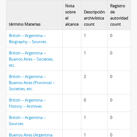
Nota
Registro
sobre
Descripción
de
el
archivística
autoridad
término Materias
alcance
count
count
British -- Argentina --
1
0
Biography -- Sources.
British -- Argentina --
1
0
Buenos Aires -- Societies,
etc.
British -- Argentina --
2
0
Buenos Aires (Province) --
Societies, etc.
British -- Argentina --
0
0
History -- Archives
British -- Argentina --
1
0
Sources
Buenos Aires (Argentina:
1
0