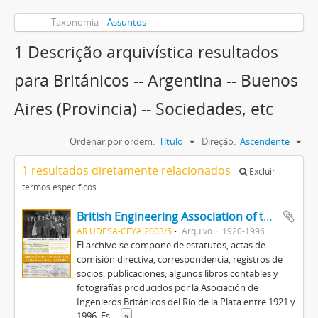
Taxonomia
Assuntos
1 Descrição arquivística resultados
para Británicos -- Argentina -- Buenos
Aires (Provincia) -- Sociedades, etc
Ordenar por ordem:
Título
Direção:
Ascendente
1 resultados diretamente relacionados
Excluir
termos específicos
British Engineering Association of the River Plate
AR UDESA-CEYA 2003/5
Arquivo
1920-1996
El archivo se compone de estatutos, actas de
comisión directiva, correspondencia, registros de
socios, publicaciones, algunos libros contables y
fotografías producidos por la Asociación de
Ingenieros Británicos del Río de la Plata entre 1921 y
1996. Es
...
»