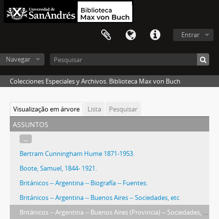
Entrar
Navegar
Colecciones Especiales y Archivos. Biblioteca Max von Buch
Visualização em árvore
Lista
Pesquisar
assuntos
...
Bertram Cunningham Hume 1871-1953.
Boote, Samuel, 1844- 1921.
Británicos -- Argentina -- Biografía -- Fuentes.
Británicos -- Argentina -- Buenos Aires -- Sociedades, etc
Británicos -- Argentina -- Buenos Aires (Provincia) -- Sociedades, etc