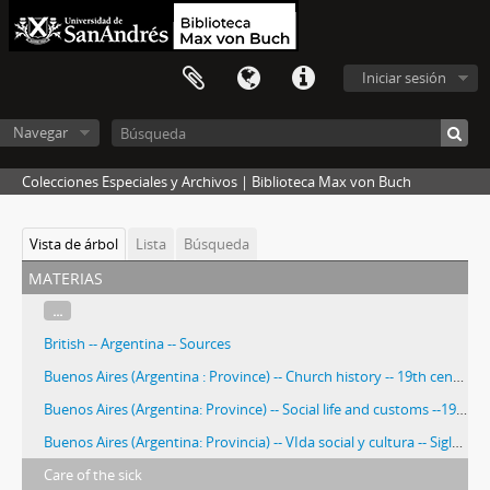
Iniciar sesión
Navegar
Colecciones Especiales y Archivos | Biblioteca Max von Buch
Vista de árbol
Lista
Búsqueda
materias
...
British -- Argentina -- Sources
Buenos Aires (Argentina : Province) -- Church history -- 19th century
Buenos Aires (Argentina: Province) -- Social life and customs --19th century -- Photographs.
Buenos Aires (Argentina: Provincia) -- VIda social y cultura -- Siglo XIX -- Fotografías.
Care of the sick