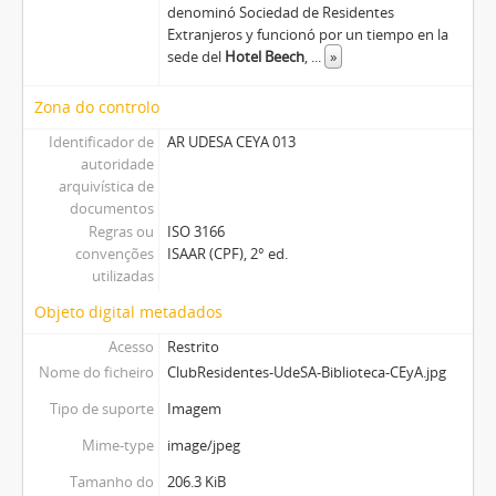
denominó Sociedad de Residentes
Extranjeros y funcionó por un tiempo en la
sede del
Hotel Beech
,
...
»
Zona do controlo
Identificador de
AR UDESA CEYA 013
autoridade
arquivística de
documentos
Regras ou
ISO 3166
convenções
ISAAR (CPF), 2° ed.
utilizadas
Objeto digital metadados
Acesso
Restrito
Nome do ficheiro
ClubResidentes-UdeSA-Biblioteca-CEyA.jpg
Tipo de suporte
Imagem
Mime-type
image/jpeg
Tamanho do
206.3 KiB