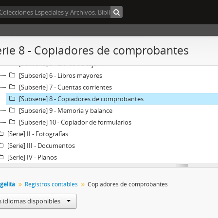
[Serie] I - Registros contables
[Subserie] 1 - Inventario
[Subserie] 2 - Copiadores de cartas
[Subserie] 3 - Libro diario
rie 8 - Copiadores de comprobantes
[Subserie] 4 - Libros de ventas
[Subserie] 5 - Libros de caja
[Subserie] 6 - Libros mayores
[Subserie] 7 - Cuentas corrientes
[Subserie] 8 - Copiadores de comprobantes
[Subserie] 9 - Memoria y balance
[Subserie] 10 - Copiador de formularios
[Serie] II - Fotografías
[Serie] III - Documentos
[Serie] IV - Planos
gelita
Registros contables
Copiadores de comprobantes
s idiomas disponibles