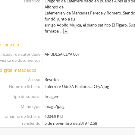
Histórico
Gregorio de Laferrère nació en Buenos Aires el 8 d
Alfonso de
Laferrèrre y de Mercedes Pereda y Romero. Siendo
fundó, junto a su
amigo Adolfo Mujica, el diario satírico El Fígaro. Su
firmaba
...
»
 controlo
tificador de autoridade
AR UDESA CEYA 007
ivística de documentos
digital metadados
Acesso
Restrito
Nome do ficheiro
Laferrere-UdeSA-Biblioteca-CEyA.jpg
Tipo de suporte
Imagem
Mime-type
image/jpeg
Tamanho do ficheiro
1004.9 KiB
Transferido
5 de novembro de 2019 12:58