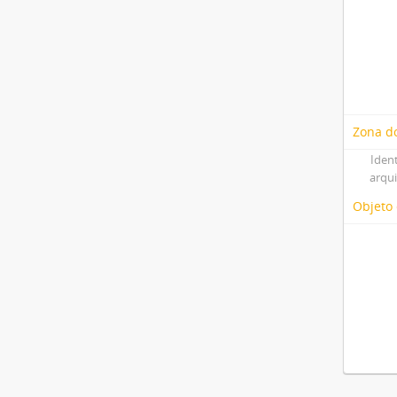
Zona do
Iden
arqu
Objeto 