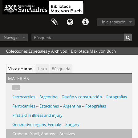
Iniciar sesión
Navegar
Colecciones Especiales y Archivos | Biblioteca Max von Buch
Vista de árbol
Lista
Búsqueda
materias
...
Ferrocarriles -- Argentina -- Diseño y construcción -- Fotografías
Ferrocarriles -- Estaciones -- Argentina -- Fotografías
First aid in illness and injury
Generative organs, Female -- Surgery
Graham - Yooll, Andrew -- Archives.