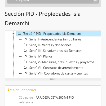
Sección PID - Propiedades Isla
Demarchi
[Fondo] 2004/4 -
Alfredo Demarchi
[Sección] PID - Propiedades Isla Demarchi
[Serie] I - Antecendentes inmobiliarios
[Serie] II - Ventas y donaciones
[Serie] III - Servidumbres Isla Demarchi
[Serie] IV - Planos
[Serie] V - Mensuras, presupuestos y proyectos
[Serie] VI - Contratos de arrendamiento
[Serie] VII - Copiadores de cartas y cuentas
[Sección] AEP - Actividad empresarial y profesional
[Sección] AP - Actividad política
Área de identidad
[Sección] SLP - Sucesión y liquidación de propiedades
Código de
AR UDESA-CEYA 2004/4-PID
referencia