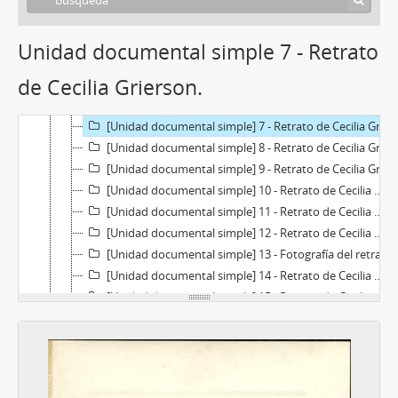
[Unidad documental simple] 2 - Retrato de Cecilia Grierson.
[Unidad documental simple] 3 - Retrato de los condes Aberdeen de Inglaterra.
Unidad documental simple 7 - Retrato
[Unidad documental simple] 4 - Cecilia Grierson con hermanos y sobrinos.
de Cecilia Grierson.
[Unidad documental simple] 5 - Retrato de Cecilia Grierson.
[Unidad documental simple] 6 - Retrato de Cecilia Grierson.
[Unidad documental simple] 7 - Retrato de Cecilia Grierson.
[Unidad documental simple] 8 - Retrato de Cecilia Grierson.
[Unidad documental simple] 9 - Retrato de Cecilia Grierson.
[Unidad documental simple] 10 - Retrato de Cecilia Grierson.
[Unidad documental simple] 11 - Retrato de Cecilia Grierson.
[Unidad documental simple] 12 - Retrato de Cecilia Grierson.
[Unidad documental simple] 13 - Fotografía del retrato al óleo de Cecilia Grierson, realizado por Lía Correa Morales.
[Unidad documental simple] 14 - Retrato de Cecilia Grierson.
[Unidad documental simple] 15 - Retrato de Cecilia Grierson.
[Unidad documental simple] 16 - Retrato de Cecilia Grierson.
[Unidad documental simple] 17 - Retrato de Cecilia Grierson.
[Unidad documental simple] 18 - Homenaje a Cecilia Grierson en escuela de Los Cocos, Córdoba
[Unidad documental simple] 19 - Homenaje a Cecilia Grierson en escuela de Los Cocos, Córdoba