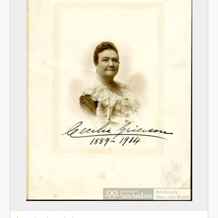
[Unidad documental simple] 20 - Placa homenaje a Cecilia Grierson.
[Unidad documental simple] 21 - Homenaje a Cecilia Grierson en escuela de Los Cocos, Córdoba
[Unidad documental simple] 22 - Entrega de diploma a sobrina en Hospital Fernandez
[Unidad documental simple] 23 - Encuentro 25 años de egresados
[Serie] X - Títulos
[Serie] XI - Medallas