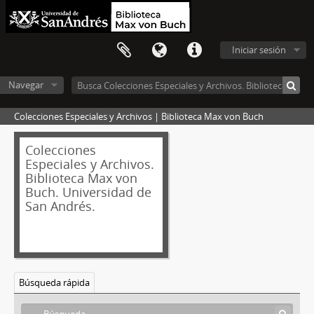
Iniciar sesión
Navegar
Colecciones Especiales y Archivos | Biblioteca Max von Buch
[Fondo] 2001/4 -
Cecilia
Grierson
Colecciones
[Serie] I - Correspondencia
Especiales y Archivos.
Biblioteca Max von
[Serie] II - Copiador de cartas
Buch. Universidad de
[Serie] III - Certificados de inscripción y matrículas
San Andrés.
[Serie] IV - Conferencias
[Serie] V - Historia laboral-Jubilación
[Serie] VI - Biografías y autobiografías
[Serie] VII - Recortes de diarios y revistas
[Serie] VIII - Folletos y publicaciones
Búsqueda rápida
[Serie] IX - Fotografías
[Unidad documental simple] 1 - Retrato de los hermanos Grierson.