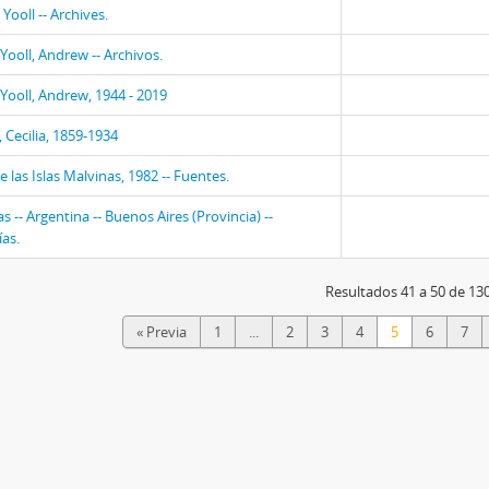
Yooll -- Archives.
ooll, Andrew -- Archivos.
ooll, Andrew, 1944 - 2019
 Cecilia, 1859-1934
 las Islas Malvinas, 1982 -- Fuentes.
 -- Argentina -- Buenos Aires (Provincia) --
ías.
Resultados 41 a 50 de 13
« Previa
1
...
2
3
4
5
6
7