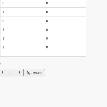
0
0
1
0
0
0
1
0
1
0
1
0
0
8
...
13
Siguiente »