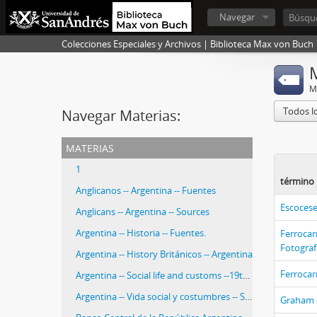
Navegar
Colecciones Especiales y Archivos | Biblioteca Max von Buch
M
Todos l
Navegar Materias:
materias
1
término 
Anglicanos -- Argentina -- Fuentes
Escoceses
Anglicans -- Argentina -- Sources
Argentina -- Historia -- Fuentes.
Ferrocarr
Fotograf
Argentina -- History Británicos -- Argentina
Ferrocarr
Argentina -- Social life and customs --19th century -- Sources.
Argentina -- Vida social y costumbres -- Siglo XIX -- Fuentes.
Graham -