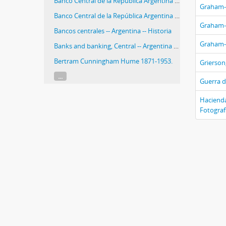
Banco Central de la República Argentina -- Historia
Graham- 
Banco Central de la República Argentina -- History
Graham-Y
Bancos centrales -- Argentina -- Historia
Graham-Y
Banks and banking, Central -- Argentina -- History
Bertram Cunningham Hume 1871-1953.
Grierson,
...
Guerra de
Haciendas
Fotograf