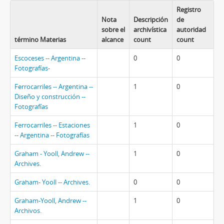
Registro
Nota
Descripción
de
sobre el
archivística
autoridad
término Materias
alcance
count
count
Escoceses -- Argentina --
0
0
Fotografías-
Ferrocarriles -- Argentina --
1
0
Diseño y construcción --
Fotografías
Ferrocarriles -- Estaciones
1
0
-- Argentina -- Fotografías
Graham - Yooll, Andrew --
1
0
Archives.
Graham- Yooll -- Archives.
0
0
Graham-Yooll, Andrew --
1
0
Archivos.