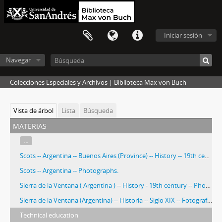
Iniciar sesión
Navegar
Colecciones Especiales y Archivos | Biblioteca Max von Buch
Vista de árbol
Lista
Búsqueda
materias
...
Scots -- Argentina -- Buenos Aires (Province) -- History -- 19th century
Scots -- Argentina -- Photographs.
Sierra de la Ventana ( Argentina ) -- History - 19th century -- Photographs.
Sierra de la Ventana (Argentina) -- Historia -- Siglo XIX -- Fotografías.
Technical education