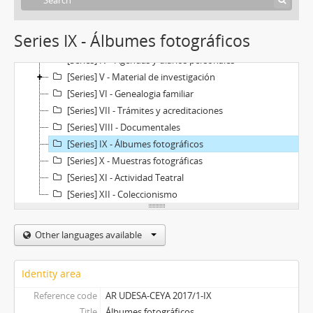
[Series] I - Actividad periodística
[Series] II - Actividad literaria
Series IX - Álbumes fotográficos
[Series] III - Correspondencia
[Series] IV - Agendas y diarios personales
[Series] V - Material de investigación
[Series] VI - Genealogia familiar
[Series] VII - Trámites y acreditaciones
[Series] VIII - Documentales
[Series] IX - Álbumes fotográficos
[Series] X - Muestras fotográficas
[Series] XI - Actividad Teatral
[Series] XII - Coleccionismo
Other languages available
Identity area
Reference code
AR UDESA-CEYA 2017/1-IX
Title
Álbumes fotográficos