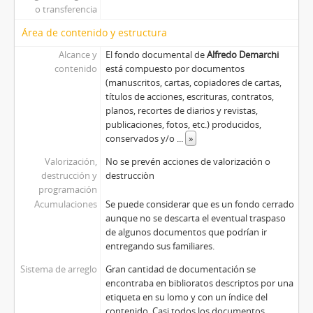
o transferencia
Área de contenido y estructura
Alcance y
El fondo documental de
Alfredo Demarchi
contenido
está compuesto por documentos
(manuscritos, cartas, copiadores de cartas,
títulos de acciones, escrituras, contratos,
planos, recortes de diarios y revistas,
publicaciones, fotos, etc.) producidos,
conservados y/o
...
»
Valorización,
No se prevén acciones de valorización o
destrucción y
destrucciòn
programación
Acumulaciones
Se puede considerar que es un fondo cerrado
aunque no se descarta el eventual traspaso
de algunos documentos que podrían ir
entregando sus familiares.
Sistema de arreglo
Gran cantidad de documentación se
encontraba en biblioratos descriptos por una
etiqueta en su lomo y con un índice del
contenido. Casi todos los documentos