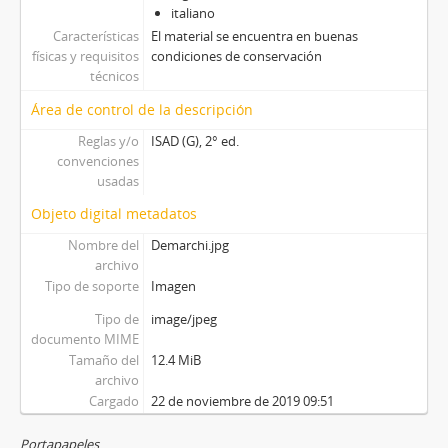
italiano
Características
El material se encuentra en buenas
físicas y requisitos
condiciones de conservación
técnicos
Área de control de la descripción
Reglas y/o
ISAD (G), 2° ed.
convenciones
usadas
Objeto digital metadatos
Nombre del
Demarchi.jpg
archivo
Tipo de soporte
Imagen
Tipo de
image/jpeg
documento MIME
Tamaño del
12.4 MiB
archivo
Cargado
22 de noviembre de 2019 09:51
Portapapeles