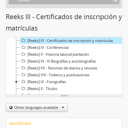
Reeks III - Certificados de inscripción y
[Archief] 2001/4 - Cecilia Grierson
matrículas
[Reeks] I - Correspondencia
[Reeks] II - Copiador de cartas
[Reeks] III - Certificados de inscripción y matrículas
[Reeks] IV - Conferencias
[Reeks] V - Historia laboral-Jubilación
[Reeks] VI - VI.Biografías y autobiografías
[Reeks] VII - Recortes de diarios y revistas
[Reeks] VIII - Folletos y publicaciones
[Reeks] IX - Fotografías
[Reeks] X - Títulos
[Reeks] XI - Medallas
Other languages available
Identificatie