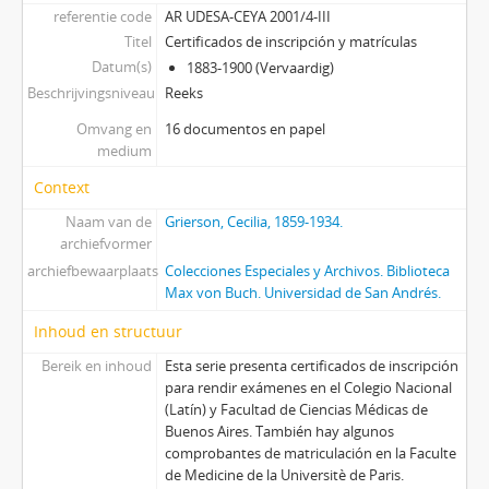
referentie code
AR UDESA-CEYA 2001/4-III
Titel
Certificados de inscripción y matrículas
Datum(s)
1883-1900 (Vervaardig)
Beschrijvingsniveau
Reeks
Omvang en
16 documentos en papel
medium
Context
Naam van de
Grierson, Cecilia, 1859-1934.
archiefvormer
archiefbewaarplaats
Colecciones Especiales y Archivos. Biblioteca
Max von Buch. Universidad de San Andrés.
Inhoud en structuur
Bereik en inhoud
Esta serie presenta certificados de inscripción
para rendir exámenes en el Colegio Nacional
(Latín) y Facultad de Ciencias Médicas de
Buenos Aires. También hay algunos
comprobantes de matriculación en la Faculte
de Medicine de la Universitè de Paris.