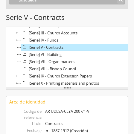
[Fondo] 2007/1 -
Catedral Anglicana de San Juan Bautista
Serie V - Contracts
[Serie] I - Papers related to the origin of the Church
[Serie] II - Correspondence
[Serie] III - Church Accounts
[Serie] IV - Funds
[Serie] V - Contracts
[Serie] VI - Building
[Serie] VII - Organ matters
[Serie] VIII - Bishop Council
[Serie] IX - Church Extension Papers
[Serie] X - Printing materials and photos
Área de identidad
Código de
AR UDESA-CEYA 2007/1-V
referencia
Título
Contracts
Fecha(s)
1887-1912 (Creación)