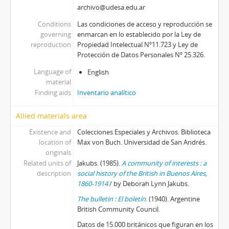
archivo@udesa.edu.ar
Conditions
Las condiciones de acceso y reproducción se
governing
enmarcan en lo establecido por la Ley de
reproduction
Propiedad Intelectual Nº11.723 y Ley de
Protección de Datos Personales Nº 25.326.
Language of
English
material
Finding aids
Inventario analítico
Allied materials area
Existence and
Colecciones Especiales y Archivos. Biblioteca
location of
Max von Buch. Universidad de San Andrés.
originals
Related units of
Jakubs. (1985).
A community of interests : a
description
social history of the British in Buenos Aires,
1860-1914
/ by Deborah Lynn Jakubs.
The bulletin : El boletín
.
(1940). Argentine
British Community Council.
Datos de 15.000 británicos que figuran en los