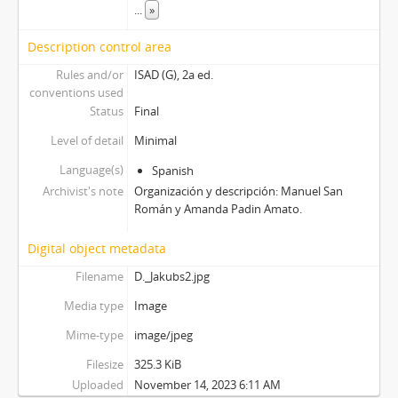
...
»
Description control area
Rules and/or
ISAD (G), 2a ed.
conventions used
Status
Final
Level of detail
Minimal
Language(s)
Spanish
Archivist's note
Organización y descripción: Manuel San
Román y Amanda Padin Amato.
Digital object metadata
Filename
D._Jakubs2.jpg
Media type
Image
Mime-type
image/jpeg
Filesize
325.3 KiB
Uploaded
November 14, 2023 6:11 AM