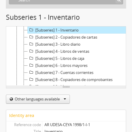
Subseries 1 - Inventario
[Fonds] 1998/1 - Molino Angelita
[Series] I - Registros contables
[Subseries] 1 - Inventario
[Subseries] 2 - Copiadores de cartas
[Subseries] 3 - Libro diario
[Subseries] 4 - Libros de ventas
[Subseries] 5 - Libros de caja
[Subseries] 6 - Libros mayores
[Subseries] 7 - Cuentas corrientes
[Subseries] 8 - Copiadores de comprobantes
[Subseries] 9 - Memoria y balance
[Subseries] 10 - Copiador de formularios
Other languages available
[Series] II - Fotografías
[Series] III - Documentos
[Series] IV - Planos
Identity area
Reference code
AR UDESA-CEYA 1998/1-I-1
Title
Inventario